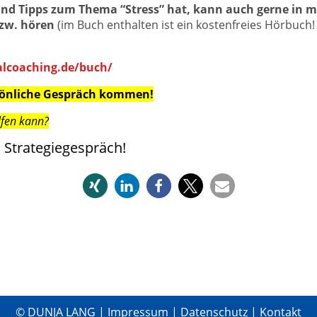
und Tipps zum Thema “Stress” hat, kann auch gerne in 
bzw. hören
(im Buch enthalten ist ein kostenfreies Hörbuch!
talcoaching.de/buch/
rsönliche Gespräch kommen!
elfen kann?
 Strategiegespräch!
© DUNJA LANG |
Impressum
|
Datenschutz
|
Kontakt