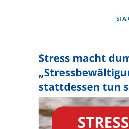
STA
Stress macht du
„Stressbewältigu
stattdessen tun s