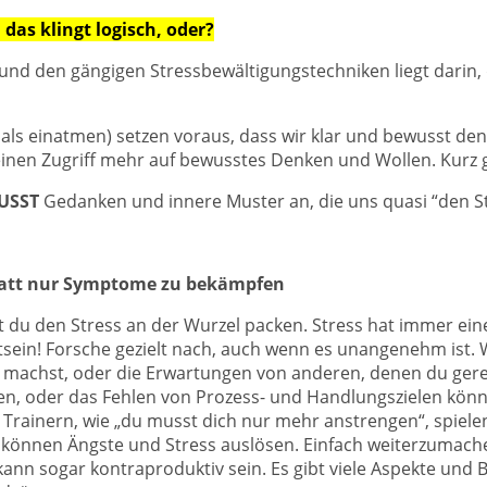
 das klingt logisch, oder?
nd den gängigen Stressbewältigungstechniken liegt darin, 
als einatmen) setzen voraus, dass wir klar und bewusst den
keinen Zugriff mehr auf bewusstes Denken und Wollen. Kurz
USST
Gedanken und innere Muster an, die uns quasi “den St
statt nur Symptome zu bekämpfen
u den Stress an der Wurzel packen. Stress hat immer eine 
sein! Forsche gezielt nach, auch wenn es unangenehm ist. Wa
st machst, oder die Erwartungen von anderen, denen du gerec
gen, oder das Fehlen von Prozess- und Handlungszielen könn
Trainern, wie „du musst dich nur mehr anstrengen“, spielen 
, können Ängste und Stress auslösen. Einfach weiterzumach
ann sogar kontraproduktiv sein. Es gibt viele Aspekte und Be