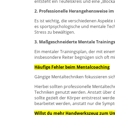
entsteht ein Teufelskreis und eine „Blocka
2. Professionelle Herangehensweise
Es ist wichtig, die verschiedenen Aspek
es sportpsychologische und mentale Techn
Stress zu bewältigen.
3. Maßgeschneiderte Mentale Training
Ein mentaler Trainingsplan, der mit ein
insbesondere Reiter begnügen sich oft mit
Häufige Fehler beim Mentalcoaching
Gängige Mentaltechniken fokussieren si
Hierbei sollten professionelle Mentaltec
Techniken genutzt werden. Anstatt über d
sollte gezielt der Körper entstresst wer
bearbeitet werden, anstatt nur die Symp
Willst du mehr Handwerkszeug zum Um