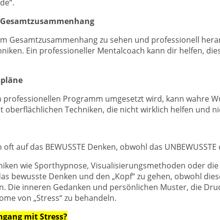
de“.
 im Gesamtzusammenhang
te im Gesamtzusammenhang zu sehen und professionell hera
iken. Ein professioneller Mentalcoach kann dir helfen, die
spläne
em professionellen Programm umgesetzt wird, kann wahre Wu
 oberflächlichen Techniken, die nicht wirklich helfen und n
ch oft auf das BEWUSSTE Denken, obwohl das UNBEWUSSTE d
hniken wie Sporthypnose, Visualisierungsmethoden oder die 
as bewusste Denken und den „Kopf“ zu gehen, obwohl dieser
den. Die inneren Gedanken und persönlichen Muster, die Dr
tome von „Stress“ zu behandeln.
gang mit Stress?