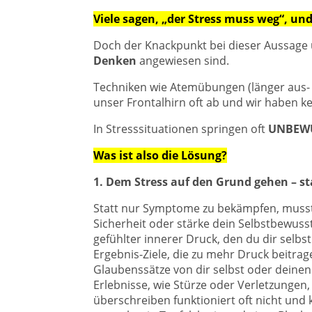
Viele sagen, „der Stress muss weg“, und
Doch der Knackpunkt bei dieser Aussage u
Denken
angewiesen sind.
Techniken wie Atemübungen (länger aus- 
unser Frontalhirn oft ab und wir haben 
In Stresssituationen springen oft
UNBEW
Was ist also die Lösung?
1. Dem Stress auf den Grund gehen – 
Statt nur Symptome zu bekämpfen, musst d
Sicherheit oder stärke dein Selbstbewusst
gefühlter innerer Druck, den du dir selb
Ergebnis-Ziele, die zu mehr Druck beitra
Glaubenssätze von dir selbst oder deinen 
Erlebnisse, wie Stürze oder Verletzungen
überschreiben funktioniert oft nicht und k