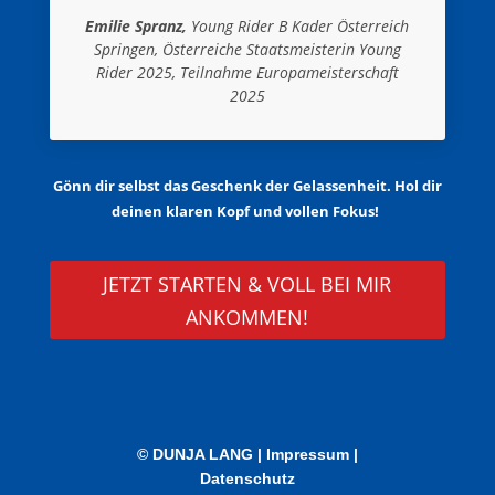
Emilie Spranz,
Young Rider B Kader Österreich
Springen, Österreiche Staatsmeisterin Young
Rider 2025, Teilnahme Europameisterschaft
2025
Gönn dir selbst das Geschenk der Gelassenheit. Hol dir
deinen klaren Kopf und vollen Fokus!
JETZT STARTEN & VOLL BEI MIR
ANKOMMEN!
© DUNJA LANG |
Impressum
|
Datenschutz