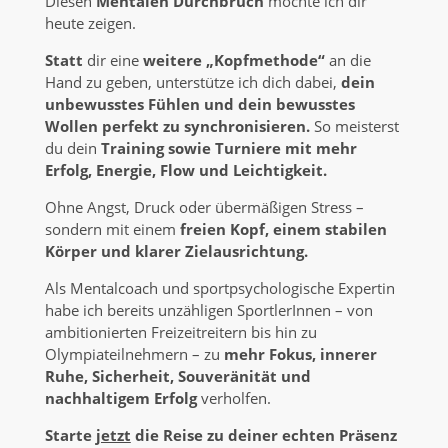
Diesen
Mentalen Durchbruch
möchte ich dir
heute zeigen.
Statt
dir eine
weitere „Kopfmethode“
an die
Hand zu geben, unterstütze ich dich dabei,
dein
unbewusstes Fühlen und dein bewusstes
Wollen perfekt zu synchronisieren.
So meisterst
du dein
Training sowie Turniere mit mehr
Erfolg, Energie, Flow und Leichtigkeit.
Ohne Angst, Druck oder übermäßigen Stress –
sondern mit einem
freien Kopf, einem stabilen
Körper und klarer Zielausrichtung.
Als Mentalcoach und sportpsychologische Expertin
habe ich bereits unzähligen SportlerInnen – von
ambitionierten Freizeitreitern bis hin zu
Olympiateilnehmern – zu
mehr Fokus, innerer
Ruhe, Sicherheit, Souveränität und
nachhaltigem Erfolg
verholfen.
Starte
jetzt
die Reise zu deiner echten Präsenz